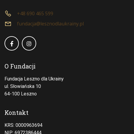
+48 690 465 599
fundacja@lesznodlaukrainy.pl
O Fundacji
Fundacja Leszno dla Ukrainy
ul. Słowiańska 10
64-100 Leszno
Kontakt
KRS: 0000963694
NIP: 6972386444