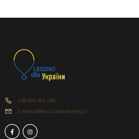
+48 690 465 599
fundacja@lesznodlaukrainy.pl