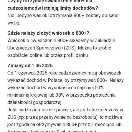
Czy by otrzymać świadczenie 800+ dla
cudzoziemców istnieją limity dochodów?
Nie. Jedyne warunki otrzymania 800+ zostały opisane
wyżej.
Gdzie należy złożyć wniosek o 800+?
Wniosek o świadczenie 800+ składamy w Zakładzie
Ubezpieczeń Społecznych (ZUS). Można to zrobić
osobiście, online lub przez profil banku.
Zmiany od 1.06.2026
Od 1 czerwca 2026 roku cudzoziemcy mają obowiązek
wykazać dochód w Polsce, by otrzymywać 800+. Należy
wykazać dochód w wysokości co najmniej 50%
minimalnej krajowej lub 30% w przypadku posiadania
działalności gospodarczej.
Jeśli cudzoziemiec nie pracuje, ale jest ubezpieczony w
ZUS (np. przez przebywanie na bezrobociu), to możliwa
jest zgoda na otrzymywanie 800+ przez 3 miesiące lub
6 miesięcy (jeśli się ma 3 lub więcej dzieci).