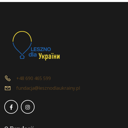
+48 690 465 599
fundacja@lesznodlaukrainy.pl