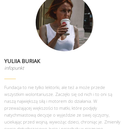
YULIIA BURIAK
infopunkt
Fundacja to nie tylko lektorki, ale też a może przede
wszystkim wolontariusze. Zaczęło się od nich i to oni są
naszą największą siłą i motorem do działania. W
przeważającej większości to matki, które podjęły
natychmiastową decyzje o wyjeździe ze swej ojczyzny,
uciekając przed wojną, wywożąc dzieci, chroniąc je. Zmieniły
swoje dotychczasowe życie i pojechały w nieznane.