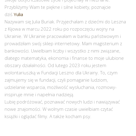
Przybliżymy Wam te piękne i silne kobiety, poznajcie
dziś
Yulia
Nazywam się Julia Buriak. Przyjechałam z dziećmi do Leszna
z Kijowa w marcu 2022 roku po rozpoczęciu wojny na
Ukrainie. W Ukrainie pracowałam w banku państwowym i
prowadziłam swój sklep internetowy. Mam magisterium z
bankowości. Uwielbiam liczby i wszystko z nimi związane,
dlatego matematyka, ekonomia i finanse to moje ulubione
obszary działalności. Od lutego 2023 roku jestem
wolontariuszką w Fundacji Leszno dla Ukrainy. To, czym
zajmujemy się w fundacji, czyli pomaganie ludziom,
udzielanie wsparcia, możliwość wysłuchania, rozmowy-
inspiruje mnie i napełnia nadzieją.
Lubię podróżować, poznawać nowych ludzi i nawiązywać
nowe znajomości. W wolnym czasie uwielbiam czytać
książki i oglądać filmy. A także kocham psy.