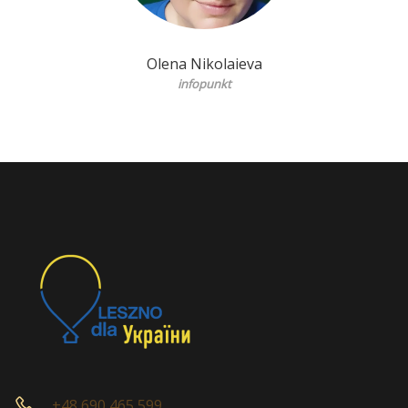
Olena Nikolaieva
infopunkt
+48 690 465 599