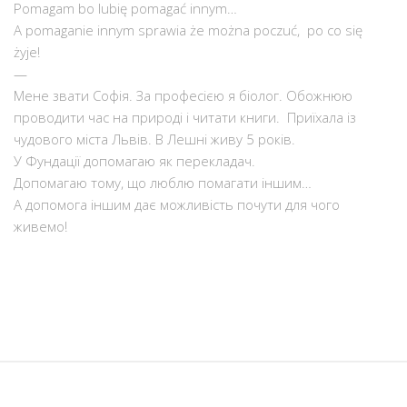
Pomagam bo lubię pomagać innym…
A pomaganie innym sprawia że można poczuć, po co się
żyje!
—
Мене звати Софія. За професією я біолог. Обожнюю
проводити час на природі і читати книги. Приїхала із
чудового міста Львів. В Лешні живу 5 років.
У Фундації допомагаю як перекладач.
Допомагаю тому, що люблю помагати іншим…
A допомога іншим дає можливість почути для чого
живемо!