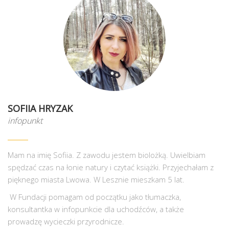
SOFIIA HRYZAK
infopunkt
Mam na imię Sofiia. Z zawodu jestem biolożką. Uwielbiam
spędzać czas na łonie natury i czytać książki. Przyjechałam z
pięknego miasta Lwowa. W Lesznie mieszkam 5 lat.
W Fundacji pomagam od początku jako tłumaczka,
konsultantka w infopunkcie dla uchodźców, a także
prowadzę wycieczki przyrodnicze.