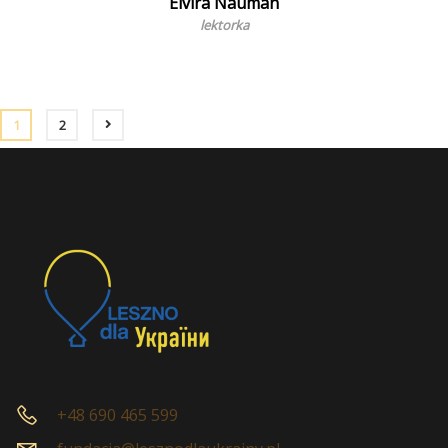
Elvira Nauman
lektorka
1
2
+48 690 465 599