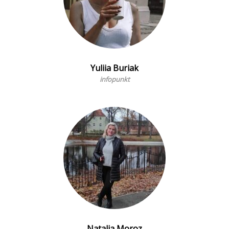
Yuliia Buriak
infopunkt
Natalia Moroz