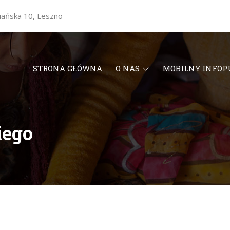
wiańska 10, Leszno
STRONA GŁÓWNA
O NAS
MOBILNY INFO
iego