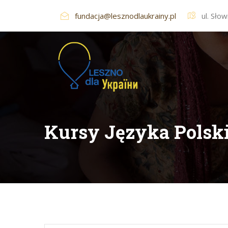
fundacja@lesznodlaukrainy.pl
ul. Sło
Kursy Języka Polsk