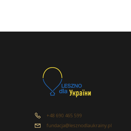
+48 690 465 599
fundacja@lesznodlaukrainy.pl