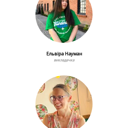
Ельвіра Науман
викладачка