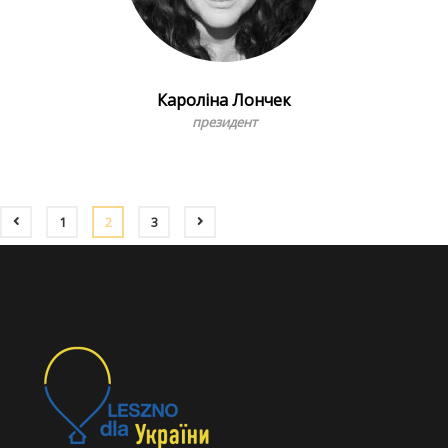
Кароліна Лончек
президент
1
2
3