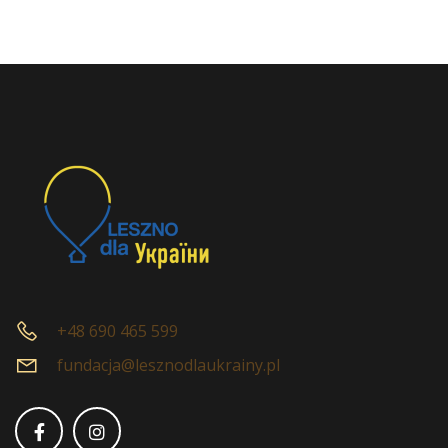
+48 690 465 599
fundacja@lesznodlaukrainy.pl