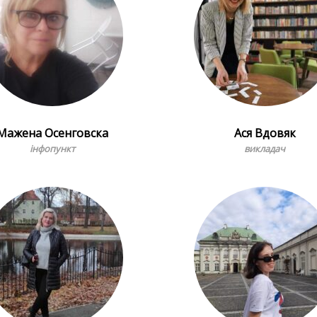
Мажена Осенговска
Ася Вдовяк
інфопункт
викладач