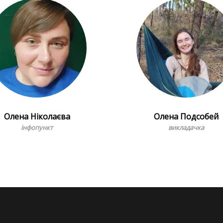
Олена Ніколаєва
Олена Подсобей
інфопункт
викладачка