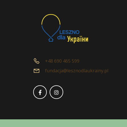
+48 690 465 599
fundacja@lesznodlaukrainy.pl