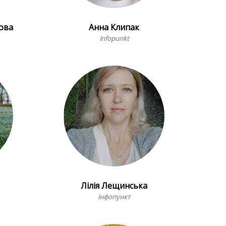
ова
Анна Клипак
infopunkt
Лілія Лещинська
інфопункт