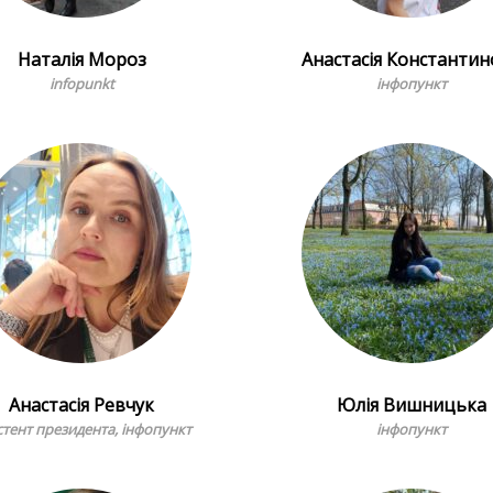
Наталія Мороз
Анастасія Константин
infopunkt
інфопункт
Анастасія Ревчук
Юлія Вишницька
стент президента, інфопункт
інфопункт