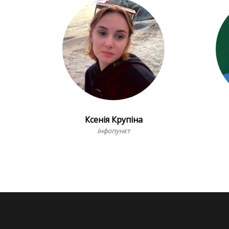
Ксенія Крупіна
інфопункт