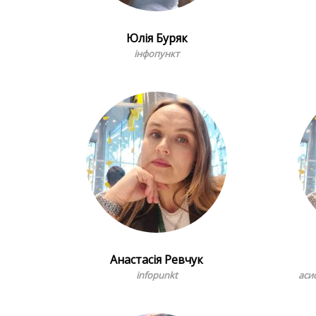
Юлія Буряк
інфопункт
Анастасія Ревчук
infopunkt
аси