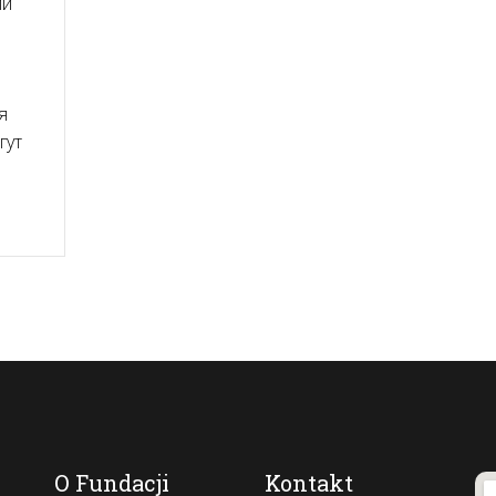
ли
я
гут
O Fundacji
Kontakt