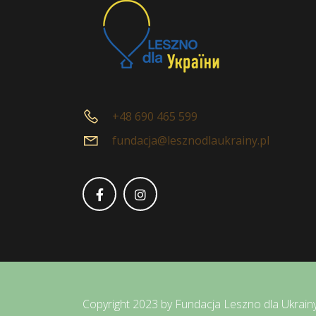
+48 690 465 599
fundacja@lesznodlaukrainy.pl
Copyright 2023 by Fundacja Leszno dla Ukrain