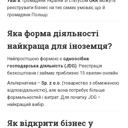
Увага:
громадяни України зі статусом
UKR
можуть
реєструвати бізнес на тих самих умовах, що й
громадяни Польщі.
Яка форма діяльності
найкраща для іноземця?
Найпростішою формою є
одноосібна
господарська діяльність (JDG)
. Реєстрація
безкоштовна і займає приблизно 15 хвилин онлайн.
Альтернатива –
Sp. z o.o.
(товариство з обмеженою
відповідальністю), але вона потребує більше
формальностей і витрат. Для початку JDG –
найкращий вибір.
Як відкрити бізнес у