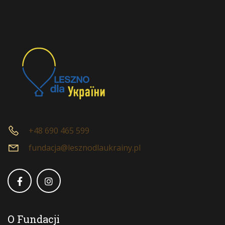
+48 690 465 599
fundacja@lesznodlaukrainy.pl
O Fundacji