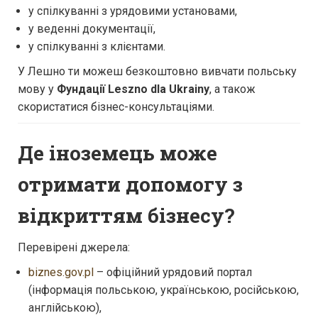
у спілкуванні з урядовими установами,
у веденні документації,
у спілкуванні з клієнтами.
У Лешно ти можеш безкоштовно вивчати польську
мову у
Фундації Leszno dla Ukrainy
, а також
скористатися бізнес-консультаціями.
Де іноземець може
отримати допомогу з
відкриттям бізнесу?
Перевірені джерела:
biznes.gov.pl
– офіційний урядовий портал
(інформація польською, українською, російською,
англійською),